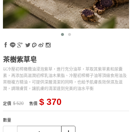
茶樹紫草皂
以冷壓初榨橄欖油浸泡紫草，進行充分油萃，萃取其紫草素和尿囊
素，再添加高滋潤初榨乳油木果脂、冷壓初榨椰子油等頂級食用油及
茶樹複方精油。可提供深層清潔的同時，也給予肌膚長效保濕及滋
潤，調理膚質，讓肌膚的清潔達到完美的油水平衡
$ 370
$ 520
定價
售價
數量
-