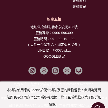
會員紅利
會員收藏
約定五拾
地址:彰化縣彰化市永安街463號
服務專線：
0966-596309
服務時間：09：00~19：00
( 星期一至星期六，國定假日除外 )
LINE ID：
@307owkat
GOOGLE商家
約定五拾-頂級手工熟成皂版權所有 © copyright Reserved.
本網站使用您的Cookie於優化網站及您的購物經驗。繼續瀏覽網
營業人名稱 : 半線手工皂坊 統一編號 : 72508792
站即表示您同意本公司隱私權政策，您可至隱私權政策了解詳細
防詐騙！我們不會要求並指示您至ATM操作。ATM只有匯款及轉帳功能，無法
資訊。
解除分期付款或訂單錯誤問題。隨時可撥打165反詐騙諮詢專線。