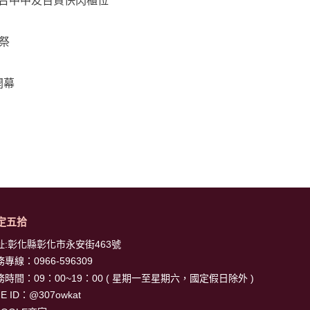
/1(日)台中中友百貨快閃櫃位
祭
開幕
定五拾
址:彰化縣彰化市永安街463號
務專線：
0966-596309
務時間：09：00~19：00 ( 星期一至星期六，國定假日除外 )
NE ID：
@307owkat