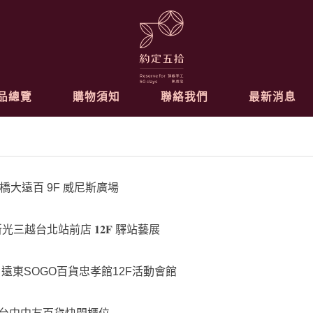
品總覽
購物須知
聯絡我們
最新消息
𝟒 (日) 板橋大遠百 9F 威尼斯廣場
𝟎 (三) 新光三越台北站前店 𝟏𝟐𝐅 驛站藝展
10(二) 遠東SOGO百貨忠孝館12F活動會館