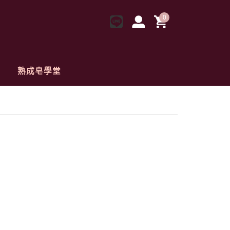
0
熟成皂學堂