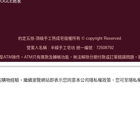
OOGLE商家
約定五拾-頂級手工熟成皂版權所有 © copyright Reserved.
營業人名稱 : 半線手工皂坊 統一編號 : 72508792
至ATM操作。ATM只有匯款及轉帳功能，無法解除分期付款或訂單錯誤問題。隨
及您的購物經驗。繼續瀏覽網站即表示您同意本公司隱私權政策，您可至隱