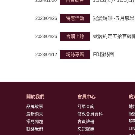
2024/11/20
百貨展售
11/22(五) ‣ 12
2023/04/26
特惠活動
寵愛媽咪~五月感恩
2023/04/26
官網上線
歡慶約定五拾官網
2023/04/12
粉絲專屬
FB粉絲團
關於我們
會員中心
約
品牌故事
訂單查詢
地
服
最新消息
修改會員資料
服
常見問題
會員註冊
LI
聯絡我們
忘記密碼