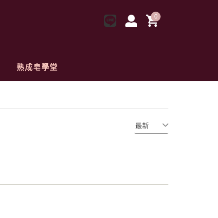
0
熟成皂學堂