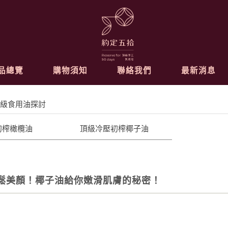
品總覽
購物須知
聯絡我們
最新消息
級食用油探討
初榨橄欖油
頂級冷壓初榨椰子油
鬆美顏！椰子油給你嫩滑肌膚的秘密！