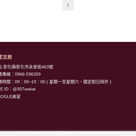
1
定五拾
址:彰化縣彰化市永安街463號
務專線：
0966-596309
務時間：09：00~19：00 ( 星期一至星期六，國定假日除外 )
NE ID：
@307owkat
OOGLE商家
約定五拾-頂級手工熟成皂版權所有 © copyright Reserved.