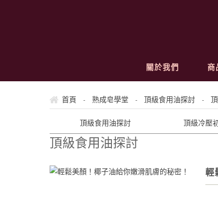
關於我們
商
首頁
熟成皂學堂
頂級食用油探討
頂
-
-
-
頂級食用油探討
頂級冷壓
頂級食用油探討
輕