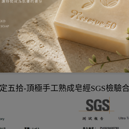
定五拾-頂極手工熟成皂經SGS檢驗